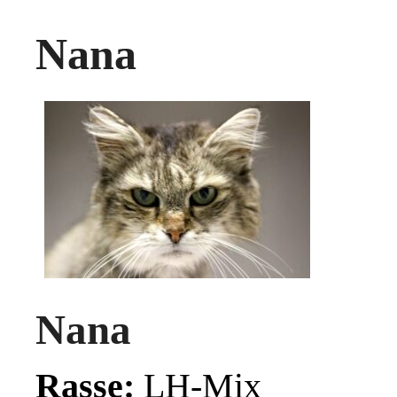
Nana
Nana
Rasse:
LH-Mix