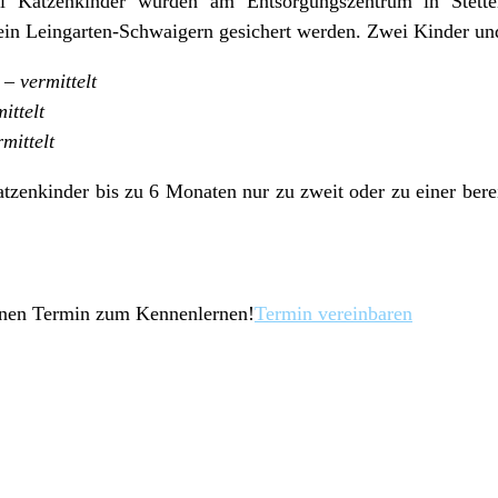
 Katzenkinder wurden am Entsorgungszentrum in Stett
in Leingarten-Schwaigern gesichert werden. Zwei Kinder und
 – vermittelt
ittelt
mittelt
atzenkinder bis zu 6 Monaten nur zu zweit oder zu einer bere­i
einen Termin zum Kennenlernen!
Termin vereinbaren