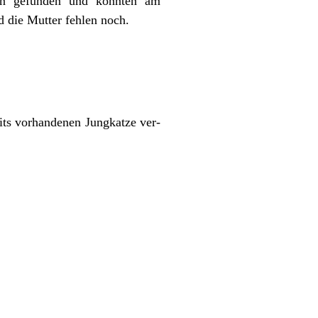
en gefunden und konnten am
 die Mutter fehlen noch.
ts vorhan­de­nen Jungkatze ver­