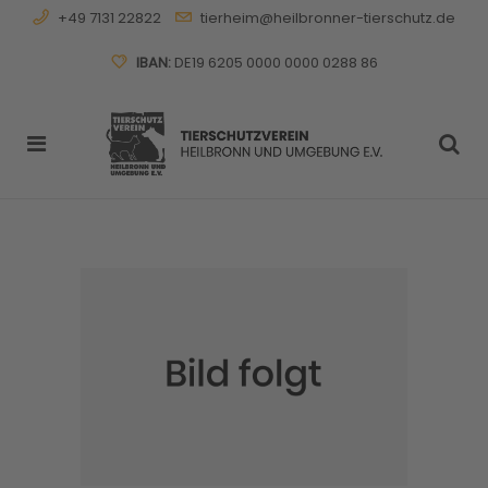
+49 7131 22822
tierheim@heilbronner-tierschutz.de
IBAN:
DE19 6205 0000 0000 0288 86