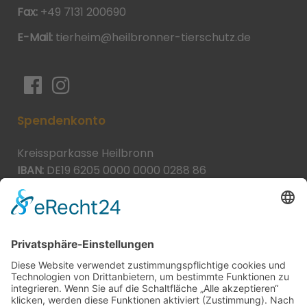
Fax:
+49 7131 200690
E-Mail:
tierheim@heilbronner-tierschutz.de
Spendenkonto
Kreissparkasse Heilbronn
IBAN:
DE19 6205 0000 0000 0288 86
BIC:
HEISDE66XXX
Spende direkt via PayPal
JETZT SPENDEN
paypal@heilbronner-tierschutz.de