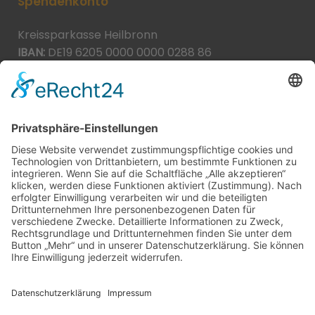
Spendenkonto
Kreissparkasse Heilbronn
IBAN:
DE19 6205 0000 0000 0288 86
BIC:
HEISDE66XXX
Spende direkt via PayPal
JETZT SPENDEN
paypal@heilbronner-tierschutz.de