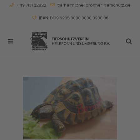
+49 7131 22822
tierheim@heilbronner-tierschutz.de
IBAN:
DE19 6205 0000 0000 0288 86