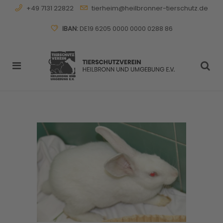
+49 7131 22822
tierheim@heilbronner-tierschutz.de
IBAN:
DE19 6205 0000 0000 0288 86