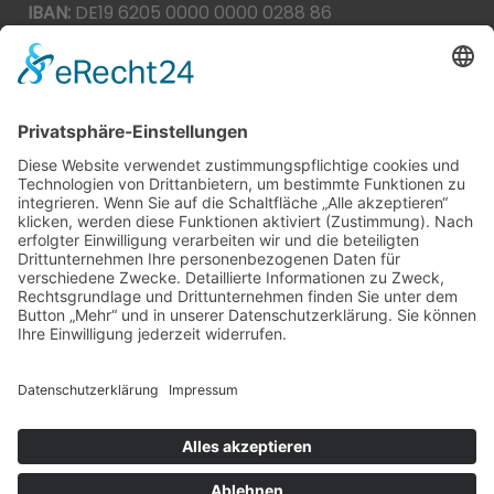
IBAN:
DE19 6205 0000 0000 0288 86
BIC:
HEISDE66XXX
Spende direkt via PayPal
JETZT SPENDEN
paypal@heilbronner-tierschutz.de
© 2021
Systemhaus JOAM