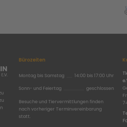
Bürozeiten
K
T
Montag bis Samstag
14:00 bis 17:00 Uhr
e.
G
Sonn- und Feiertag
geschlossen
zu
F
zu
Besuche und Tiervermittlungen finden
7
in
nach vorheriger Terminvereinbarung
Te
statt.
Fa