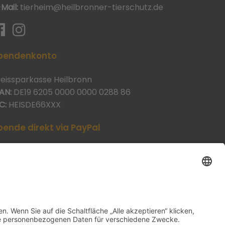
-Mail:
tierheim@heilbronner-tierschutz.de
pendenkonto
reissparkasse Heilbronn
AN:
DE19 6205 0000 0000 0288 86
C:
HEISDE66XXX
pende direkt via PayPal
JETZT SPENDEN
aypal@heilbronner-tierschutz.de