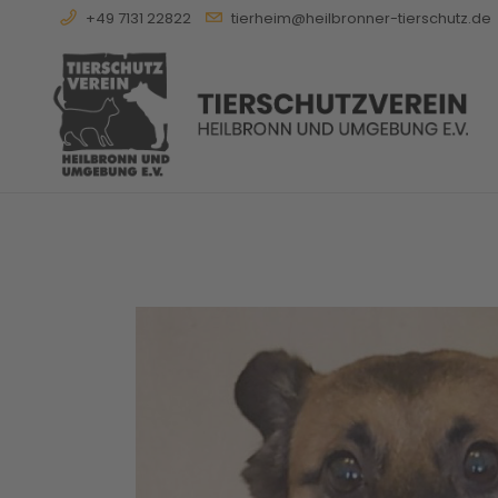
+49 7131 22822
tierheim@heilbronner-tierschutz.de