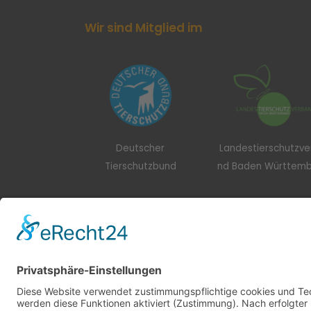
Wir sind Mitglied im
Deutscher
Landestierschutzv
Tierschutzbund
nd Baden Württem