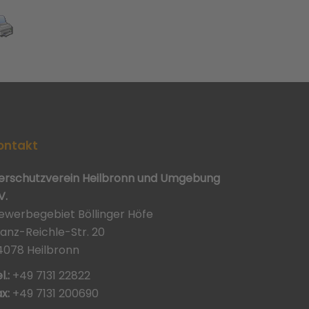
ontakt
ierschutzverein Heilbronn und Umgebung
V.
ewerbegebiet Böllinger Höfe
ranz-Reichle-Str. 20
4078 Heilbronn
l.:
+49 7131 22822
x:
+49 7131 200690