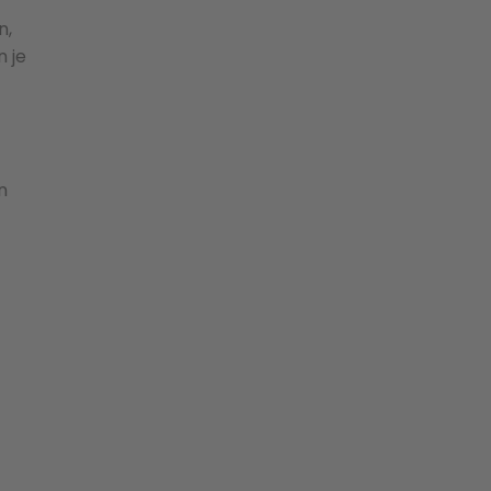
n,
n je
n