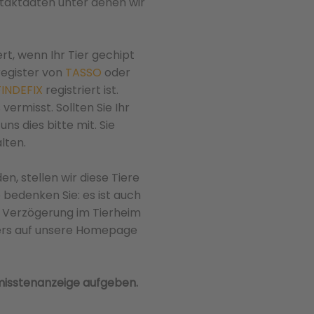
taktdaten unter denen wir
ert, wenn Ihr Tier gechipt
register von
TASSO
oder
FINDEFIX
registriert ist.
 vermisst. Sollten Sie Ihr
ns dies bitte mit. Sie
lten.
n, stellen wir diese Tiere
e bedenken Sie: es ist auch
it Verzögerung im Tierheim
ters auf unsere Homepage
misstenanzeige aufgeben.