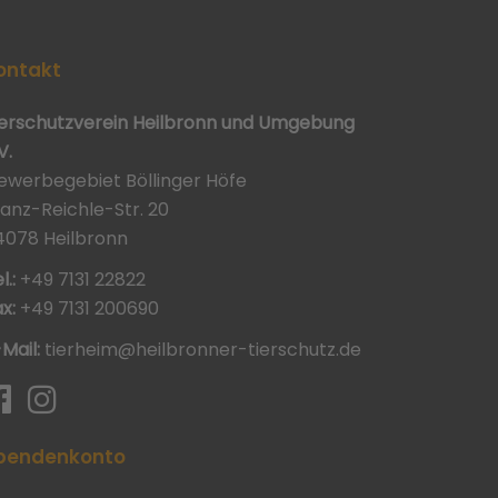
ontakt
ierschutzverein Heilbronn und Umgebung
V.
ewerbegebiet Böllinger Höfe
ranz-Reichle-Str. 20
4078 Heilbronn
l.:
+49 7131 22822
x:
+49 7131 200690
-Mail:
tierheim@heilbronner-tierschutz.de
pendenkonto