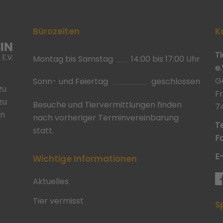
Bürozeiten
K
T
Montag bis Samstag
14:00 bis 17:00 Uhr
e.
G
Sonn- und Feiertag
geschlossen
zu
F
zu
Besuche und Tiervermittlungen finden
7
in
nach vorheriger Terminvereinbarung
Te
statt.
Fa
E
Wichtige Informationen
Aktuelles
Tier vermisst
S