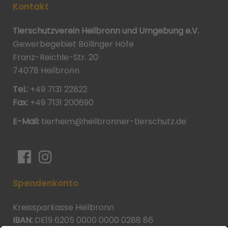
Kontakt
Tierschutzverein Heilbronn und Umgebung e.V.
Gewerbegebiet Böllinger Höfe
Franz-Reichle-Str. 20
74078 Heilbronn
Tel.:
+49 7131 22822
Fax:
+49 7131 200690
E-Mail:
tierheim@heilbronner-tierschutz.de
Spendenkonto
Kreissparkasse Heilbronn
IBAN:
DE19 6205 0000 0000 0288 86