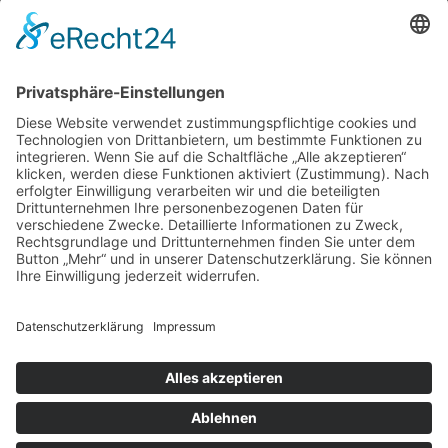
BIC:
HEISDE66XXX
Spende direkt via PayPal
JETZT SPENDEN
paypal@heilbronner-tierschutz.de
© 2021
Systemhaus JOAM
Datenschutzerklärung