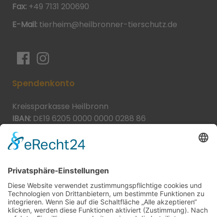
Fax:
+49 7131 200690
E-Mail:
tierheim@heilbronner-tierschutz.de
Spendenkonto
Kreissparkasse Heilbronn
IBAN:
DE19 6205 0000 0000 0288 86
BIC:
HEISDE66XXX
Spende direkt via PayPal
JETZT SPENDEN
paypal@heilbronner-tierschutz.de