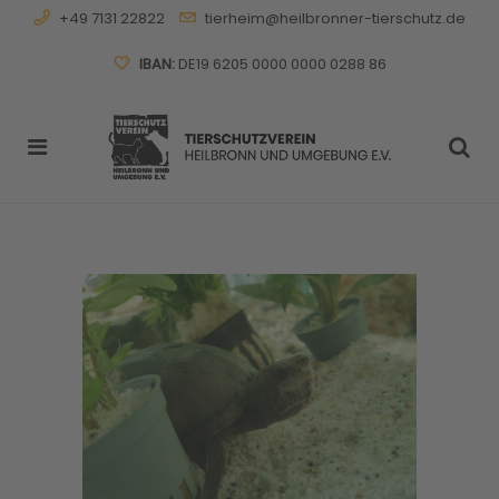
+49 7131 22822
tierheim@heilbronner-tierschutz.de
IBAN:
DE19 6205 0000 0000 0288 86