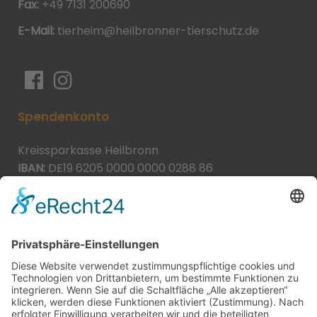
Fax:
+49 7131 200690
E-Mail:
tierheim@heilbronner-tierschutz.de
Spendenkonto
Kreissparkasse Heilbronn
IBAN:
DE19 6205 0000 0000 0288 86
BIC:
HEISDE66XXX
Spende direkt via PayPal
JETZT SPENDEN
paypal@heilbronner-tierschutz.de