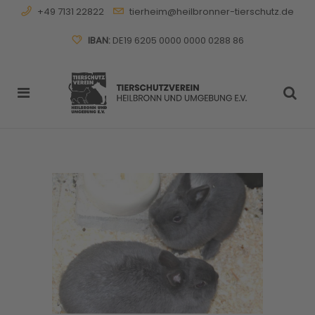
+49 7131 22822
tierheim@heilbronner-tierschutz.de
IBAN:
DE19 6205 0000 0000 0288 86