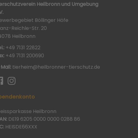
ierschutzverein Heilbronn und Umgebung
V.
ewerbegebiet Böllinger Höfe
ranz-Reichle-Str. 20
4078 Heilbronn
l.:
+49 7131 22822
x:
+49 7131 200690
-Mail:
tierheim@heilbronner-tierschutz.de
pendenkonto
reissparkasse Heilbronn
AN:
DE19 6205 0000 0000 0288 86
C:
HEISDE66XXX