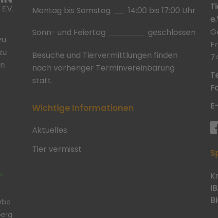
T
Montag bis Samstag
14:00 bis 17:00 Uhr
e.
G
Sonn- und Feiertag
geschlossen
zu
F
zu
Besuche und Tiervermittlungen finden
7
in
nach vorheriger Terminvereinbarung
Te
statt.
Fa
E
Wichtige Informationen
Aktuelles
Tier vermisst
S
K
IB
BI
erba
berg