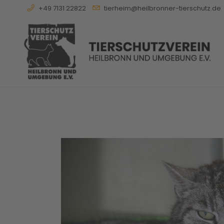
+49 7131 22822
tierheim@heilbronner-tierschutz.de