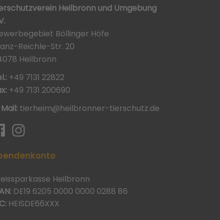
ierschutzverein Heilbronn und Umgebung
V.
ewerbegebiet Böllinger Höfe
ranz-Reichle-Str. 20
4078 Heilbronn
l.:
+49 7131 22822
x:
+49 7131 200690
-Mail:
tierheim@heilbronner-tierschutz.de
pendenkonto
reissparkasse Heilbronn
AN:
DE19 6205 0000 0000 0288 86
C:
HEISDE66XXX