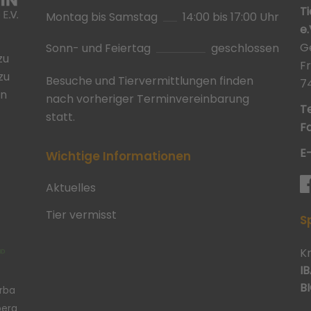
T
Montag bis Samstag
14:00 bis 17:00 Uhr
e.
G
Sonn- und Feiertag
geschlossen
zu
F
zu
Besuche und Tiervermittlungen finden
7
in
nach vorheriger Terminvereinbarung
Te
statt.
Fa
E
Wichtige Informationen
Aktuelles
Tier vermisst
S
K
IB
BI
erba
berg