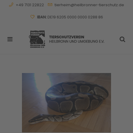
+49 7131 22822
tierheim@heilbronner-tierschutz.de
IBAN:
DE19 6205 0000 0000 0288 86