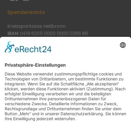
Spendenkonto
Kreissparkasse Heilbronn
IBAN:
DE19 6205 0000 0000 0288 86
BIC:
HEISDE66XXX
Spende direkt via PayPal
JETZT SPENDEN
paypal@heilbronner-tierschutz.de