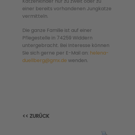
Katzenkinder nur zu zweit oder zu
einer bere­its vorhan­de­nen Jungkatze
ver­mit­teln.
Die ganze Familie ist auf einer
Pflegestelle in 74259 Widdern
untergebracht. Bei Interesse können
Sie sich gerne per E-Mail an:
helena-
duellberg@gmx.de
wenden.
<< ZURÜCK