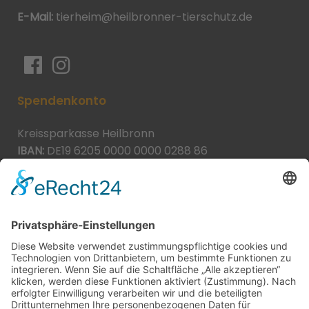
E-Mail:
tierheim@heilbronner-tierschutz.de
Spendenkonto
Kreissparkasse Heilbronn
IBAN:
DE19 6205 0000 0000 0288 86
BIC:
HEISDE66XXX
Spende direkt via PayPal
JETZT SPENDEN
paypal@heilbronner-tierschutz.de