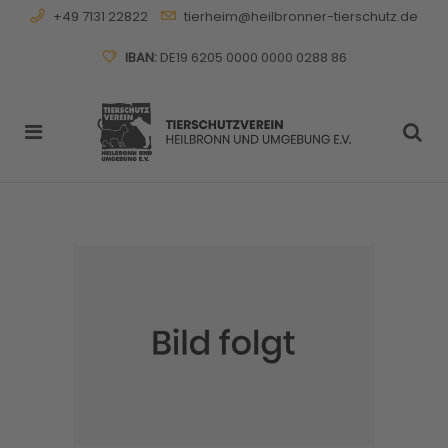
+49 7131 22822
tierheim@heilbronner-tierschutz.de
IBAN:
DE19 6205 0000 0000 0288 86