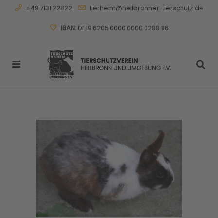
+49 7131 22822
tierheim@heilbronner-tierschutz.de
IBAN:
DE19 6205 0000 0000 0288 86