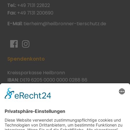
Tel.:
+49 7131 22822
Fax:
+49 7131 200690
E-Mail:
tierheim@heilbronner-tierschutz.de
Spendenkonto
Kreissparkasse Heilbronn
IBAN:
DE19 6205 0000 0000 0288 86
BIC:
HEISDE66XXX
Spende direkt via PayPal
JETZT SPENDEN