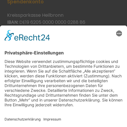
Spendenkonto
Kreissparkasse Heilbronn
IBAN:
DE19 6205 0000 0000 0288 86
BIC:
HEISDE66XXX
Spende direkt via PayPal
JETZT SPENDEN
paypal@heilbronner-tierschutz.de