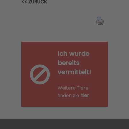
<< ZURÜCK
Ich wurde
bereits
vermittelt!
Weitere Tiere
finden Sie
hier