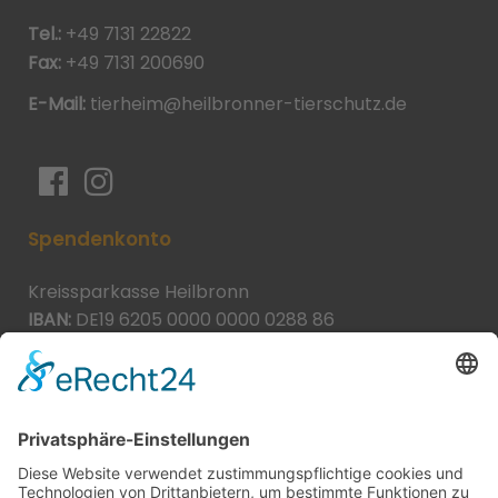
Tel.:
+49 7131 22822
Fax:
+49 7131 200690
E-Mail:
tierheim@heilbronner-tierschutz.de
Spendenkonto
Kreissparkasse Heilbronn
IBAN:
DE19 6205 0000 0000 0288 86
BIC:
HEISDE66XXX
Spende direkt via PayPal
JETZT SPENDEN