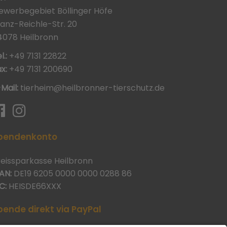
ewerbegebiet Böllinger Höfe
ranz-Reichle-Str. 20
4078 Heilbronn
l.:
+49 7131 22822
x:
+49 7131 200690
-Mail:
tierheim@heilbronner-tierschutz.de
pendenkonto
reissparkasse Heilbronn
AN:
DE19 6205 0000 0000 0288 86
C:
HEISDE66XXX
pende direkt via PayPal