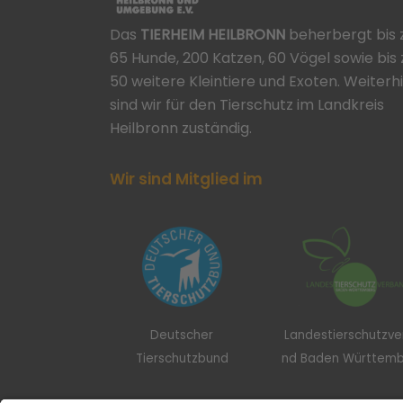
Das
TIERHEIM HEILBRONN
beherbergt bis 
65 Hunde, 200 Katzen, 60 Vögel sowie bis 
50 weitere Kleintiere und Exoten. Weiterh
sind wir für den Tierschutz im Landkreis
Heilbronn zuständig.
Wir sind Mitglied im
Deutscher
Landestierschutzv
Tierschutzbund
nd Baden Württem