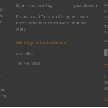
G
Sonn- und Feiertag
geschlossen
zu
F
zu
Besuche und Tiervermittlungen finden
7
in
nach vorheriger Terminvereinbarung
Te
statt.
Fa
E
Wichtige Informationen
Aktuelles
Tier vermisst
S
K
IB
BI
erba
berg
S