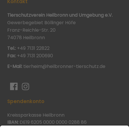
Kontakt
Tierschutzverein Heilbronn und Umgebung e.V.
Gewerbegebiet Böllinger Höfe
Franz-Reichle-Str. 20
74078 Heilbronn
Tel.:
+49 7131 22822
Fax:
+49 7131 200690
E-Mail:
tierheim@heilbronner-tierschutz.de
Spendenkonto
Kreissparkasse Heilbronn
IBAN:
DE19 6205 0000 0000 0288 86