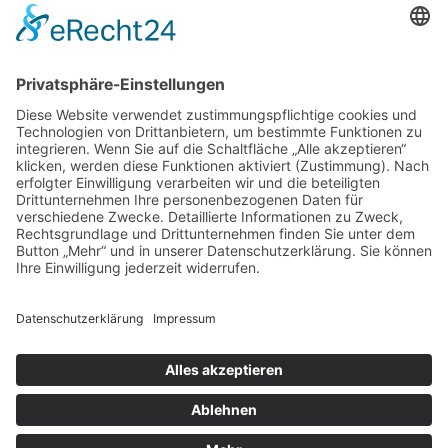
BIC:
HEISDE66XXX
Spende direkt via PayPal
JETZT SPENDEN
paypal@heilbronner-tierschutz.de
© 2021
Systemhaus JOAM
Datenschutzerklärung