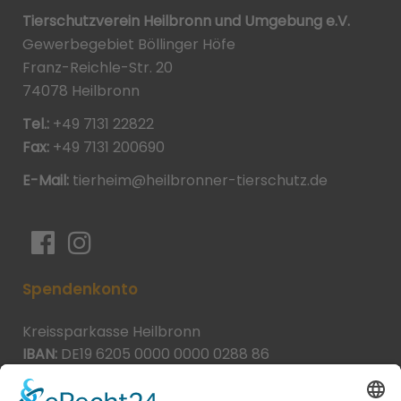
Tierschutzverein Heilbronn und Umgebung e.V.
Gewerbegebiet Böllinger Höfe
Franz-Reichle-Str. 20
74078 Heilbronn
Tel.:
+49 7131 22822
Fax:
+49 7131 200690
E-Mail:
tierheim@heilbronner-tierschutz.de
Spendenkonto
Kreissparkasse Heilbronn
IBAN:
DE19 6205 0000 0000 0288 86
BIC:
HEISDE66XXX