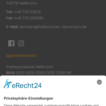
74078 Heilbronn
Tel.:
+49 7131 22822
Fax:
+49 7131 200690
E-Mail:
tierheim@heilbronner-tierschutz.de
Spendenkonto
Kreissparkasse Heilbronn
IBAN:
DE19 6205 0000 0000 0288 86
BIC:
HEISDE66XXX
Spende direkt via PayPal