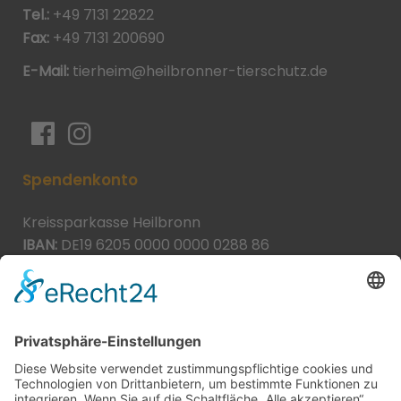
Tel.:
+49 7131 22822
Fax:
+49 7131 200690
E-Mail:
tierheim@heilbronner-tierschutz.de
Spendenkonto
Kreissparkasse Heilbronn
IBAN:
DE19 6205 0000 0000 0288 86
BIC:
HEISDE66XXX
Spende direkt via PayPal
JETZT SPENDEN