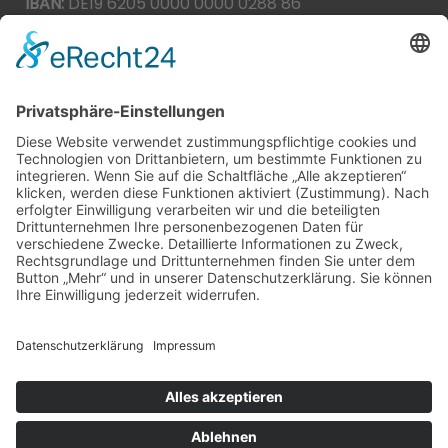
IBAN:
DE19 6205 0000 0000 0288 86
BIC:
HEISDE66XXX
Spende direkt via PayPal
JETZT SPENDEN
paypal@heilbronner-tierschutz.de
© 2021
Systemhaus JOAM