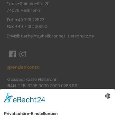
Franz-Reichle-Str. 20
74078 Heilbronn
Tel.:
+49 7131 22822
Fax:
+49 7131 200690
E-Mail:
tierheim@heilbronner-tierschutz.de
Spendenkonto
Kreissparkasse Heilbronn
IBAN:
DE19 6205 0000 0000 0288 86
BIC:
HEISDE66XXX
Spende direkt via PayPal