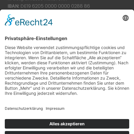
IBAN:
DE19 6205 0000 0000 0288 86
BIC:
HEISDE66XXX
Spende direkt via PayPal
JETZT SPENDEN
paypal@heilbronner-tierschutz.de
© 2021
Systemhaus JOAM