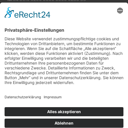
BIC:
HEISDE66XXX
Spende direkt via PayPal
JETZT SPENDEN
paypal@heilbronner-tierschutz.de
© 2021
Systemhaus JOAM