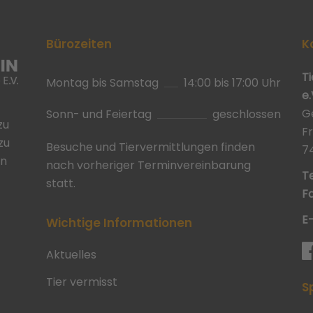
Bürozeiten
K
T
Montag bis Samstag
14:00 bis 17:00 Uhr
e.
G
Sonn- und Feiertag
geschlossen
zu
F
zu
Besuche und Tiervermittlungen finden
7
in
nach vorheriger Terminvereinbarung
Te
statt.
Fa
E
Wichtige Informationen
Aktuelles
Tier vermisst
S