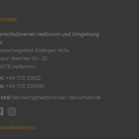
ontakt
ierschutzverein Heilbronn und Umgebung
V.
ewerbegebiet Böllinger Höfe
ranz-Reichle-Str. 20
4078 Heilbronn
l.:
+49 7131 22822
x:
+49 7131 200690
-Mail:
tierheim@heilbronner-tierschutz.de
pendenkonto