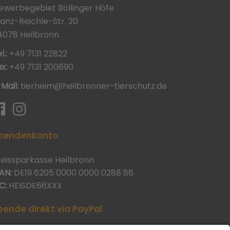
ewerbegebiet Böllinger Höfe
ranz-Reichle-Str. 20
4078 Heilbronn
l.:
+49 7131 22822
x:
+49 7131 200690
-Mail:
tierheim@heilbronner-tierschutz.de
pendenkonto
reissparkasse Heilbronn
AN:
DE19 6205 0000 0000 0288 86
C:
HEISDE66XXX
pende direkt via PayPal