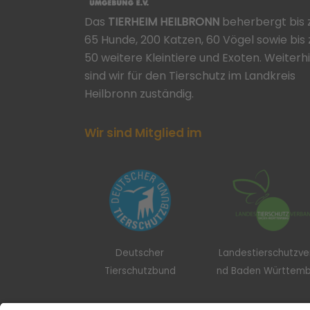
Das
TIERHEIM HEILBRONN
beherbergt bis 
65 Hunde, 200 Katzen, 60 Vögel sowie bis 
50 weitere Kleintiere und Exoten. Weiterh
sind wir für den Tierschutz im Landkreis
Heilbronn zuständig.
Wir sind Mitglied im
Deutscher
Landestierschutzv
Tierschutzbund
nd Baden Württem