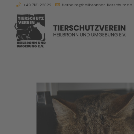
+49 7131 22822
tierheim@heilbronner-tierschutz.de