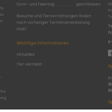
G
Sonn- und Feiertag
geschlossen
zu
F
zu
Besuche und Tiervermittlungen finden
7
in
nach vorheriger Terminvereinbarung
Te
statt.
Fa
E
Wichtige Informationen
Aktuelles
Tier vermisst
S
K
IB
BI
erba
berg
S