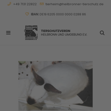
+49 7131 22822
tierheim@heilbronner-tierschutz.de
IBAN:
DE19 6205 0000 0000 0288 86