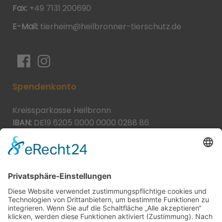
Fax:
+49 7131 200690
E-Mail:
tierheim@heilbronner-tierschutz.de
Spendenkonto
Kreissparkasse Heilbronn
IBAN:
DE19 6205 0000 0000 0288 86
BIC:
HEISDE66XXX
Spende direkt via PayPal
JETZT SPENDEN
paypal@heilbronner-tierschutz.de