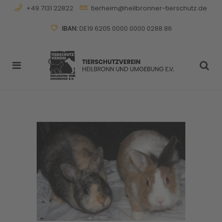
+49 7131 22822
tierheim@heilbronner-tierschutz.de
IBAN:
DE19 6205 0000 0000 0288 86