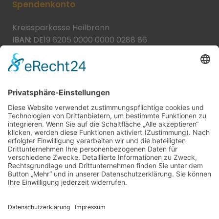
Spendenkonto
Kreissparkasse Heilbronn
IBAN:
DE19 6205 0000 0000 0288 86
BIC:
HEISDE66XXX
Spende direkt via PayPal
JETZT SPENDEN
paypal@heilbronner-tierschutz.de