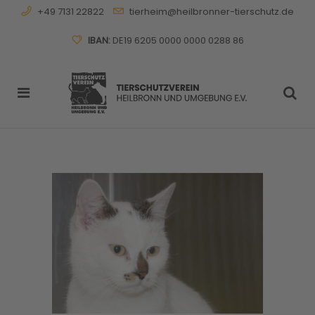
+49 7131 22822
tierheim@heilbronner-tierschutz.de
IBAN:
DE19 6205 0000 0000 0288 86