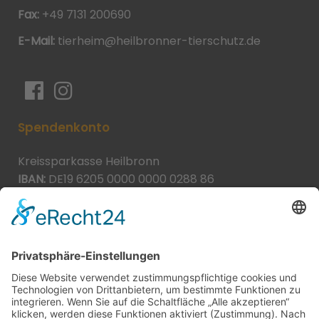
Fax:
+49 7131 200690
E-Mail:
tierheim@heilbronner-tierschutz.de
Spendenkonto
Kreissparkasse Heilbronn
IBAN:
DE19 6205 0000 0000 0288 86
BIC:
HEISDE66XXX
Spende direkt via PayPal
JETZT SPENDEN