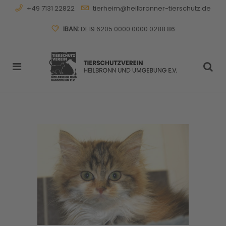
+49 7131 22822
tierheim@heilbronner-tierschutz.de
IBAN:
DE19 6205 0000 0000 0288 86