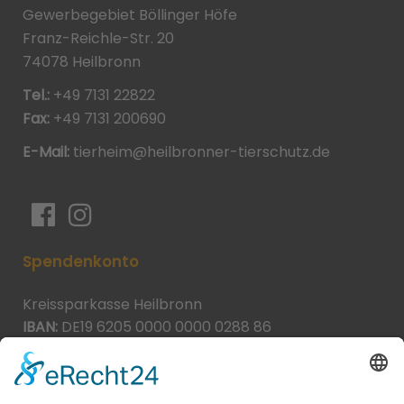
Gewerbegebiet Böllinger Höfe
Franz-Reichle-Str. 20
74078 Heilbronn
Tel.:
+49 7131 22822
Fax:
+49 7131 200690
E-Mail:
tierheim@heilbronner-tierschutz.de
Spendenkonto
Kreissparkasse Heilbronn
IBAN:
DE19 6205 0000 0000 0288 86
BIC:
HEISDE66XXX