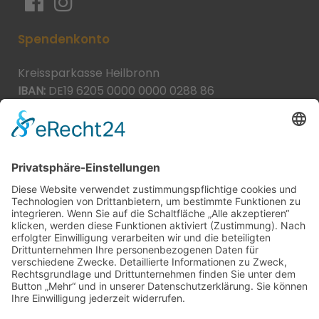
Spendenkonto
Kreissparkasse Heilbronn
IBAN:
DE19 6205 0000 0000 0288 86
BIC:
HEISDE66XXX
Spende direkt via PayPal
JETZT SPENDEN
paypal@heilbronner-tierschutz.de