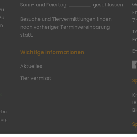
G
Sonn- und Feiertag
geschlossen
zu
F
zu
Besuche und Tiervermittlungen finden
7
in
nach vorheriger Terminvereinbarung
Te
statt.
Fa
E
Wichtige Informationen
Aktuelles
Tier vermisst
S
K
IB
BI
erba
berg
S