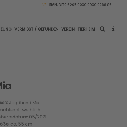
IBAN:
DE19 6205 0000 0000 0288 86
TZUNG
VERMISST / GEFUNDEN
VEREIN
TIERHEIM
ia
sse:
Jagdhund Mix
schlecht:
weiblich
burtsdatum:
05/2021
öße:
ca. 55 cm