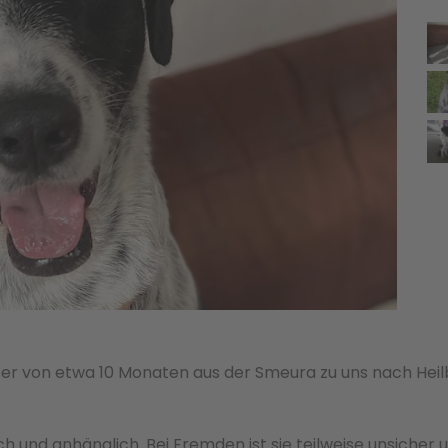
ter von etwa 10 Monaten aus der Smeura zu uns nach Heilb
h und anhänglich. Bei Fremden ist sie teilweise unsicher un