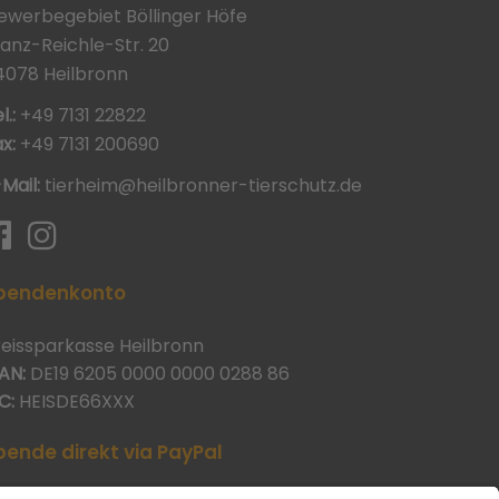
ewerbegebiet Böllinger Höfe
ranz-Reichle-Str. 20
4078 Heilbronn
l.:
+49 7131 22822
x:
+49 7131 200690
-Mail:
tierheim@heilbronner-tierschutz.de
pendenkonto
reissparkasse Heilbronn
AN:
DE19 6205 0000 0000 0288 86
C:
HEISDE66XXX
pende direkt via PayPal