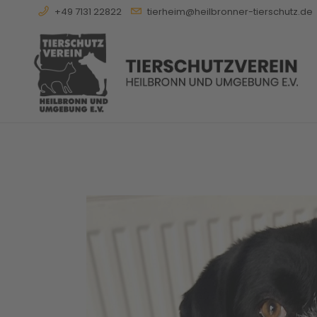
+49 7131 22822
tierheim@heilbronner-tierschutz.de