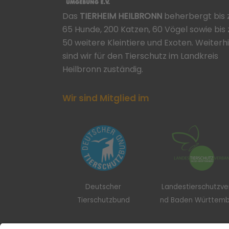
Das
TIERHEIM HEILBRONN
beherbergt bis 
65 Hunde, 200 Katzen, 60 Vögel sowie bis 
50 weitere Kleintiere und Exoten. Weiterh
sind wir für den Tierschutz im Landkreis
Heilbronn zuständig.
Wir sind Mitglied im
Deutscher
Landestierschutzv
Tierschutzbund
nd Baden Württem