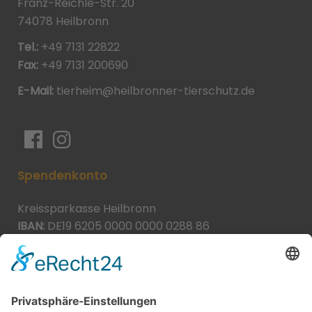
Franz-Reichle-Str. 20
74078 Heilbronn
Tel.:
+49 7131 22822
Fax:
+49 7131 200690
E-Mail:
tierheim@heilbronner-tierschutz.de
Spendenkonto
Kreissparkasse Heilbronn
IBAN:
DE19 6205 0000 0000 0288 86
BIC:
HEISDE66XXX
Spende direkt via PayPal