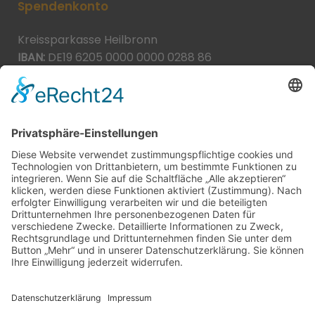
Spendenkonto
Kreissparkasse Heilbronn
IBAN:
DE19 6205 0000 0000 0288 86
BIC:
HEISDE66XXX
Spende direkt via PayPal
JETZT SPENDEN
paypal@heilbronner-tierschutz.de