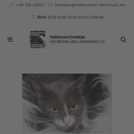
+49 7131 22822
tierheim@heilbronner-tierschutz.de
IBAN:
DE19 6205 0000 0000 0288 86