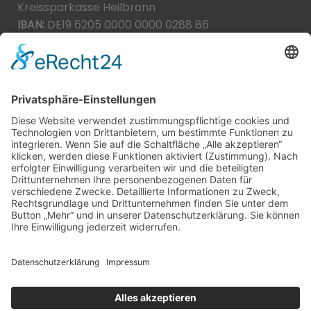
Kreissparkasse Heilbronn
IBAN:
DE19 6205 0000 0000 0288 86
BIC:
HEISDE66XXX
Spende direkt via PayPal
JETZT SPENDEN
paypal@heilbronner-tierschutz.de
© 2021
Systemhaus JOAM