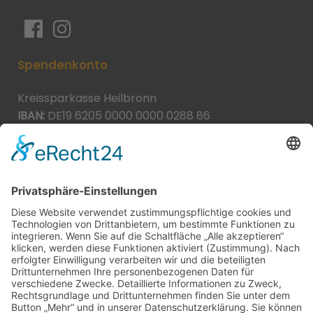
Spendenkonto
Kreissparkasse Heilbronn
IBAN:
DE19 6205 0000 0000 0288 86
BIC:
HEISDE66XXX
Spende direkt via PayPal
JETZT SPENDEN
paypal@heilbronner-tierschutz.de