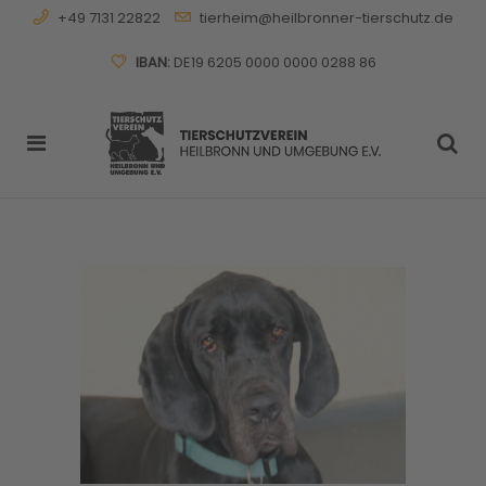
+49 7131 22822
tierheim@heilbronner-tierschutz.de
IBAN:
DE19 6205 0000 0000 0288 86