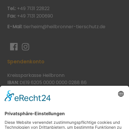
Tel.:
+49 7131 22822
Fax:
+49 7131 200690
E-Mail:
tierheim@heilbronner-tierschutz.de
Spendenkonto
Kreissparkasse Heilbronn
IBAN:
DE19 6205 0000 0000 0288 86
BIC:
HEISDE66XXX
Spende direkt via PayPal
JETZT SPENDEN