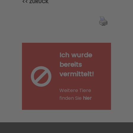
<< ZURÜCK
Ich wurde
bereits
vermittelt!
Weitere Tiere
finden Sie
hier