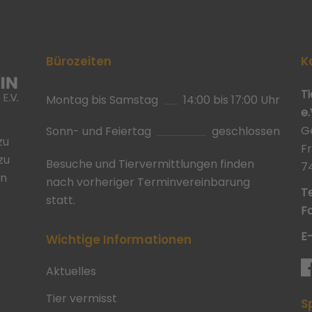
Bürozeiten
K
T
Montag bis Samstag
14:00 bis 17:00 Uhr
e.
G
Sonn- und Feiertag
geschlossen
zu
F
zu
Besuche und Tiervermittlungen finden
7
in
nach vorheriger Terminvereinbarung
Te
statt.
Fa
E
Wichtige Informationen
Aktuelles
Tier vermisst
S