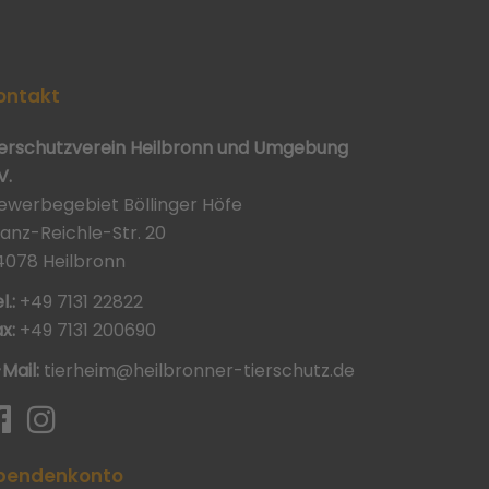
ontakt
ierschutzverein Heilbronn und Umgebung
V.
ewerbegebiet Böllinger Höfe
ranz-Reichle-Str. 20
4078 Heilbronn
l.:
+49 7131 22822
x:
+49 7131 200690
-Mail:
tierheim@heilbronner-tierschutz.de
pendenkonto