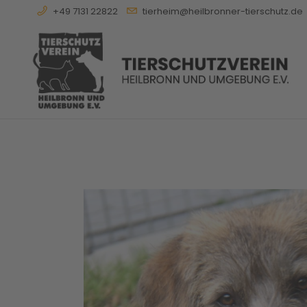
+49 7131 22822
tierheim@heilbronner-tierschutz.de