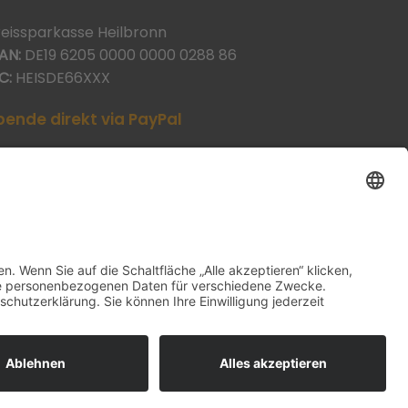
reissparkasse Heilbronn
AN:
DE19 6205 0000 0000 0288 86
C:
HEISDE66XXX
pende direkt via PayPal
JETZT SPENDEN
aypal@heilbronner-tierschutz.de
Datenschutzerklärung
Impressum