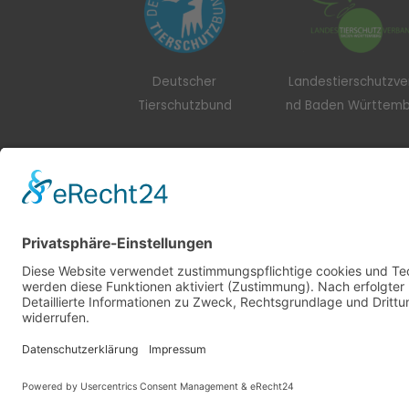
Deutscher
Landestierschutzv
Tierschutzbund
nd Baden Württem
© 2021
Systemhaus JOAM