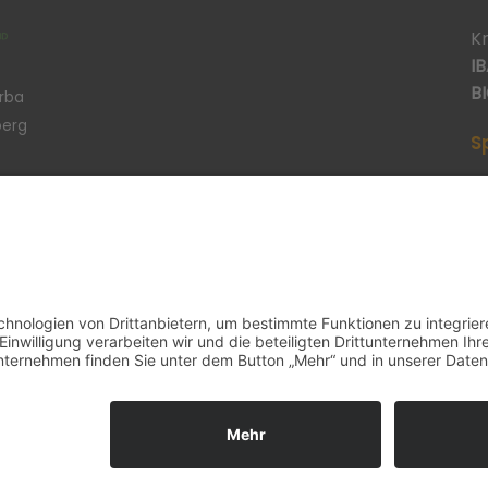
K
IB
BI
erba
berg
S
p