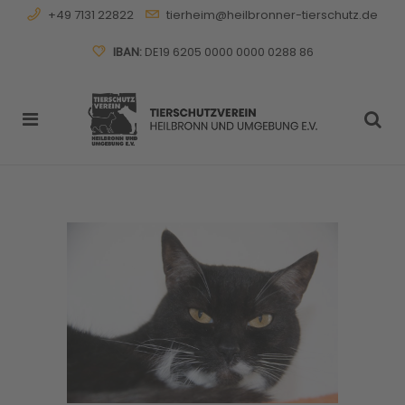
+49 7131 22822
tierheim@heilbronner-tierschutz.de
IBAN:
DE19 6205 0000 0000 0288 86