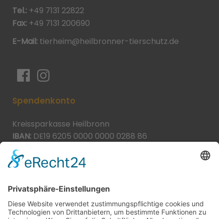
Tel.:
+49 7131 22822
Fax:
+49 7131 200690
E-Mail:
tierheim@heilbronner-tierschutz.de
Spendenkonto
Kreissparkasse Heilbronn
IBAN:
DE19 6205 0000 0000 0288 86
BIC:
HEISDE66XXX
Spende direkt via PayPal
JETZT SPENDEN