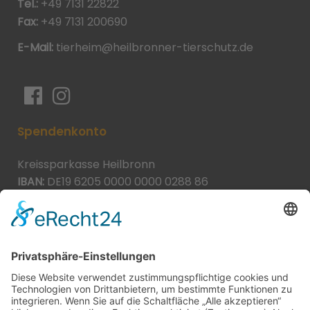
Tel.:
+49 7131 22822
Fax:
+49 7131 200690
E-Mail:
tierheim@heilbronner-tierschutz.de
Spendenkonto
Kreissparkasse Heilbronn
IBAN:
DE19 6205 0000 0000 0288 86
BIC:
HEISDE66XXX
Spende direkt via PayPal
JETZT SPENDEN