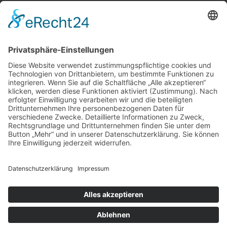
BIC:
HEISDE66XXX
Spende direkt via PayPal
JETZT SPENDEN
paypal@heilbronner-tierschutz.de
© 2021
Systemhaus JOAM
Datenschutzerklärung