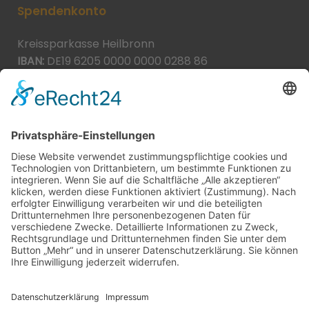
Spendenkonto
Kreissparkasse Heilbronn
IBAN:
DE19 6205 0000 0000 0288 86
BIC:
HEISDE66XXX
Spende direkt via PayPal
JETZT SPENDEN
paypal@heilbronner-tierschutz.de