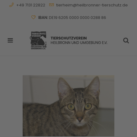
+49 7131 22822
tierheim@heilbronner-tierschutz.de
IBAN:
DE19 6205 0000 0000 0288 86