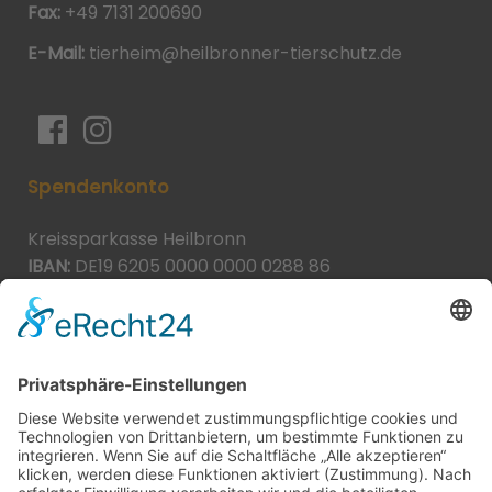
Fax:
+49 7131 200690
E-Mail:
tierheim@heilbronner-tierschutz.de
Spendenkonto
Kreissparkasse Heilbronn
IBAN:
DE19 6205 0000 0000 0288 86
BIC:
HEISDE66XXX
Spende direkt via PayPal
JETZT SPENDEN
paypal@heilbronner-tierschutz.de