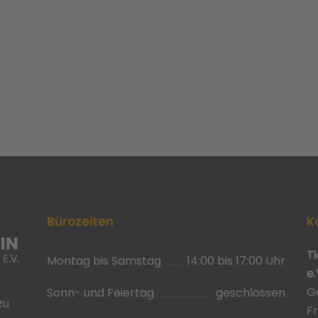
Bürozeiten
K
T
Montag bis Samstag
14:00 bis 17:00 Uhr
e.
G
Sonn- und Feiertag
geschlossen
zu
F