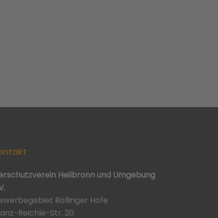
ontakt
ierschutzverein Heilbronn und Umgebung
V.
ewerbegebiet Böllinger Höfe
ranz-Reichle-Str. 20