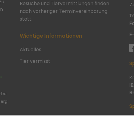
zu
Besuche und Tiervermittlungen finden
7
in
nach vorheriger Terminvereinbarung
Te
statt.
Fa
E
Wichtige Informationen
Aktuelles
Tier vermisst
S
K
IB
BI
erba
berg
S
p