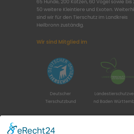
65 Hunde, 200 Katzen, 60 Vögel sowie bis 
50 weitere Kleintiere und Exoten. Weiterh
sind wir für den Tierschutz im Landkreis
Heilbronn zuständig.
Wir sind Mitglied im
Deutscher
Landestierschutzv
Tierschutzbund
nd Baden Württem