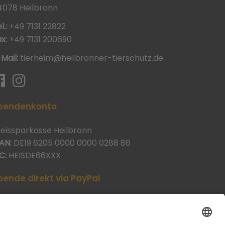
4078 Heilbronn
l.:
+49 7131 22822
x:
+49 7131 200690
-Mail:
tierheim@heilbronner-tierschutz.de
pendenkonto
reissparkasse Heilbronn
AN:
DE19 6205 0000 0000 0288 86
C:
HEISDE66XXX
pende direkt via PayPal
JETZT SPENDEN
aypal@heilbronner-tierschutz.de