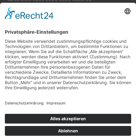
BIC:
HEISDE66XXX
Spende direkt via PayPal
JETZT SPENDEN
paypal@heilbronner-tierschutz.de
© 2021
Systemhaus JOAM