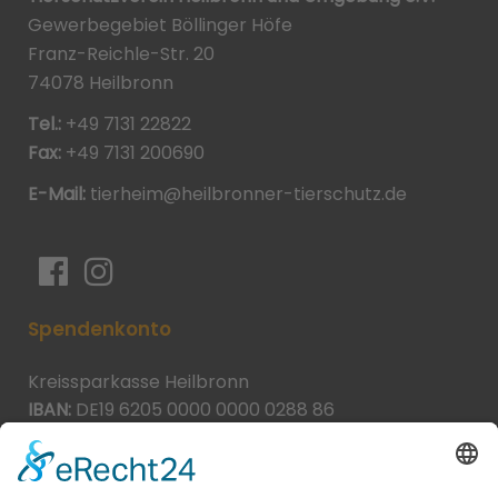
Gewerbegebiet Böllinger Höfe
Franz-Reichle-Str. 20
74078 Heilbronn
Tel.:
+49 7131 22822
Fax:
+49 7131 200690
E-Mail:
tierheim@heilbronner-tierschutz.de
Spendenkonto
Kreissparkasse Heilbronn
IBAN:
DE19 6205 0000 0000 0288 86
BIC:
HEISDE66XXX