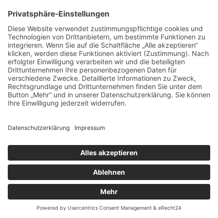
Spende direkt via PayPal
JETZT SPENDEN
paypal@heilbronner-tierschutz.de
© 2021
Systemhaus JOAM
Datenschutzerklärung
Impressum