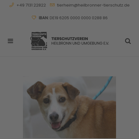
+49 7131 22822
tierheim@heilbronner-tierschutz.de
IBAN:
DE19 6205 0000 0000 0288 86